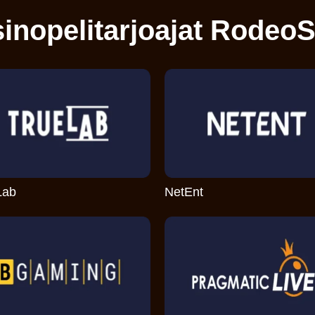
sinopelitarjoajat Rodeo
Lab
NetEnt