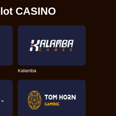
Slot CASINO
Kalamba