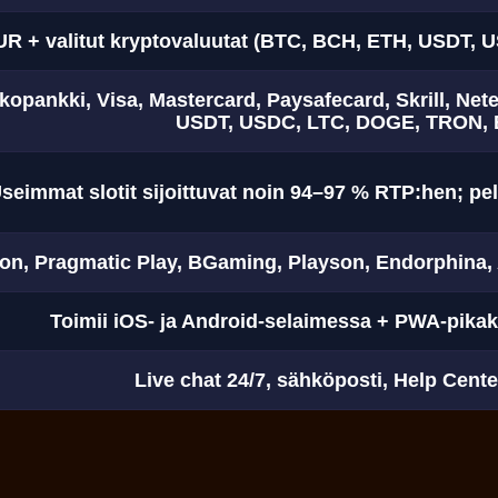
UR + valitut kryptovaluutat (BTC, BCH, ETH, USDT,
kopankki, Visa, Mastercard, Paysafecard, Skrill, Netell
ning Dice
 Crumbling
of Dead
Live Blackjack
Big Bass Crash
Legacy of Dead
USDT, USDC, LTC, DOGE, TRON,
ion Gaming
 GO
Evolution Gaming
Pragmatic Play
Play’n GO
seimmat slotit sijoittuvat noin 94–97 % RTP:hen; pel
ion, Pragmatic Play, BGaming, Playson, Endorphina,
Toimii iOS- ja Android-selaimessa + PWA-pika
Live chat 24/7, sähköposti, Help Cente