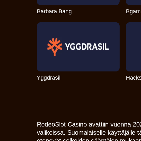
Barbara Bang
Bgam
Yggdrasil
Hack
RodeoSlot Casino avattiin vuonna 202
valikoissa. Suomalaiselle käyttäjälle t
etenevät selkeiden sääntöjen mukaa