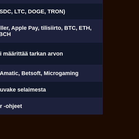
 USDC, LTC, DOGE, TRON)
er, Apple Pay, tilisiirto, BTC, ETH,
Lightning Roulette
Tower X
Mega Moolah
 BCH
Evolution Gaming
Smart Soft
Microgaming
i määrittää tarkan arvon
 Amatic, Betsoft, Microgaming
kuvake selaimesta
r -ohjeet