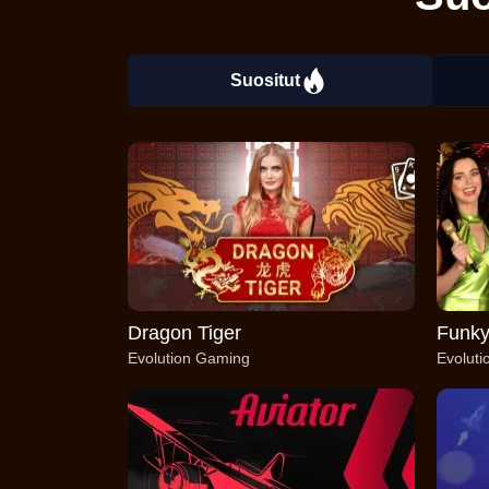
Suositut
Dragon Tiger
Funky
Evolution Gaming
Evolut