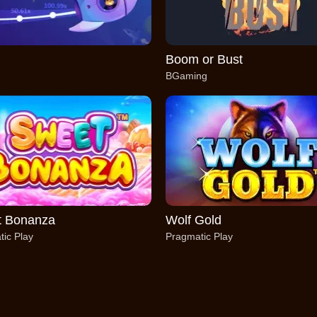
Boom or Bust
BGaming
 Bonanza
Wolf Gold
ic Play
Pragmatic Play