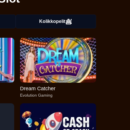
Kolikkopelit
Dream Catcher
Evolution Gaming