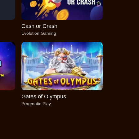
Cash or Crash
Evolution Gaming
Gates of Olympus
Pragmatic Play